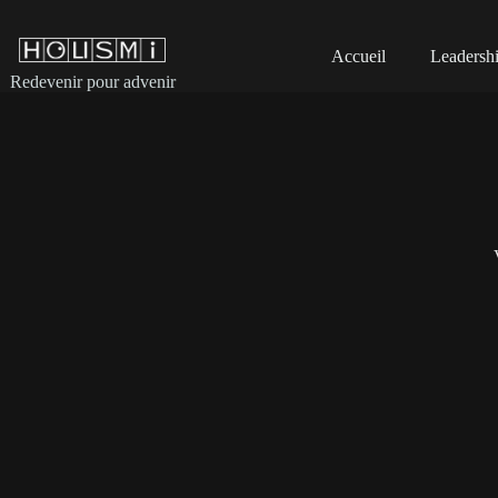
Skip
to
content
Accueil
Leadershi
Redevenir pour advenir