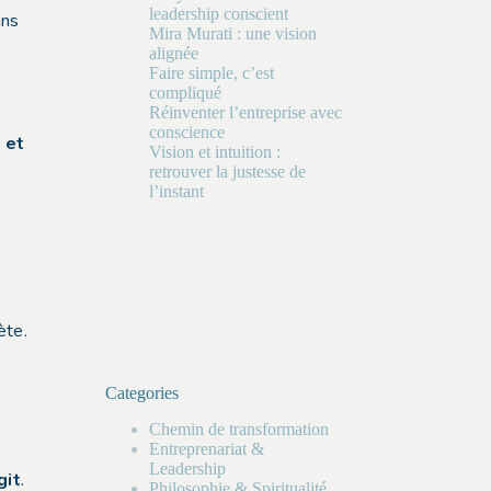
leadership conscient
ans
Mira Murati : une vision
alignée
Faire simple, c’est
compliqué
Réinventer l’entreprise avec
conscience
 et
Vision et intuition :
retrouver la justesse de
l’instant
ète.
Categories
Chemin de transformation
Entreprenariat &
Leadership
git
.
Philosophie & Spiritualité