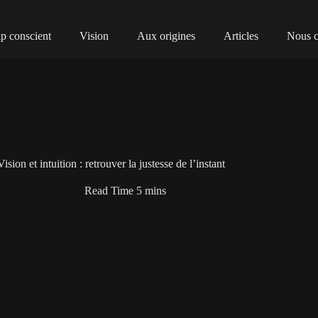
p conscient
Vision
Aux origines
Articles
Nous c
Vision et intuition : retrouver la justesse de l’instant
Read Time
5 mins