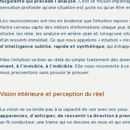
fulgurante qui précède l’analyse.
C’est ce frisson imperce
sensation profonde qu’une situation est juste ou qu’un être es
Les neurosciences ont mis en évidence que l’intuition repose
Notre cerveau capte des milliers d’informations chaque jour,
stocke, les relie, les analyse en arrière-plan et, lorsqu’une si
d’un ressenti immédiat. Ce que nous appelons « intuition » n
d’intelligence subtile, rapide et synthétique
, qui échapp
Mais l’intuition va bien au-delà du simple traitement des don
vivant, à l’invisible, à l’indicible
. Elle nous reconnecte à c
nous pressentons sans pouvoir le prouver.
Vision intérieure et perception du réel
La vision ne se limite pas à la capacité de voir avec nos yeux.
apparences, d’anticiper, de ressentir la direction à pre
un fil conducteur, une trame qui se dessine en nous et qui ori