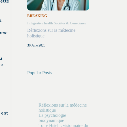
cette
BREAKING
s
.
Integrative health
Sociétés & Conscience
Réflexions sur la médecine
orme
holistique
30 June 2026
u
ue
Popular Posts
Réflexions sur la médecine
holistique
, est
La psychologie
biodynamique
Tony Hsieh : visionnaire du