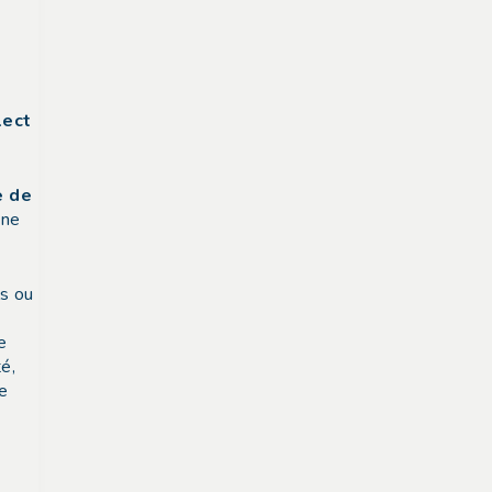
lect
e de
 ne
ls ou
e
é,
re