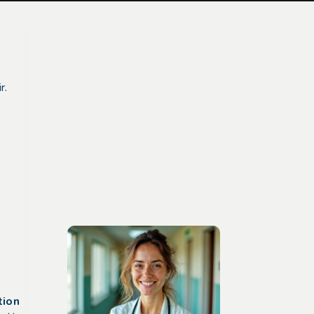
r.
tion